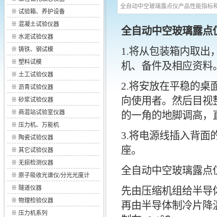
全自动中空玻璃露点仪产品性能指标
※
试验箱、养护设备
※
混凝土试验仪器
全自动中空玻璃露点
※
水泥试验仪器
1.将从包装箱内取出
※
铸铁、钢试模
※
塑料试模
机、备件及相应资料
※
土工试验仪器
2.将安放在平稳的
※
沥青试验仪器
向使用者。然后目视
※
砂浆试验仪器
※
商混站试验室仪器
的一角的地脚调高，
※
压力机、万能机
3.将电源线插入背面
※
陶瓷试验仪器
座。
※
其它试验仪器
※
无损检测仪器
全自动中空玻璃露点
※
原子吸收光谱仪/分光光度计
※
隧道仪器
先由压缩机组给半导体
※
物理检验仪器
再由半导体制冷片降温
※
压力机系列