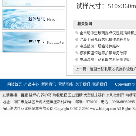
试样尺寸：510x360
相关新闻
※
全自动中空玻璃露点仪性能指标和
※
混凝土钻孔取芯机操作流程介绍
※
电热鼓风干燥箱箱体结构
※
标准恒温恒湿养护箱常见故障
※
电动混凝土钻孔取芯机使用说明
上一篇：
混凝土钻孔取芯机操作流程
网站首页
|
产品中心
|
新闻资讯
|
营销网络
|
关于我们
|
联系我们
Copyright ©
友情连接：
百度
缝焊机
养护箱
热收缩膜
工业酒精
大型机床铸件
水利控制阀
沟槽
地址：海口市龙华区丘海大道滨崖新村43号 邮编：570100 电话：0898-68962695 传真：0
海口路达伟业试验仪器有限公司 Copyright © 2012-2030
www.hkldyq.com
All Rights