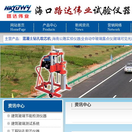
网站首页
产品中心
新闻资讯
营销网络
HomePage
Products
News
Network
主营产品：
混凝土钻孔取芯机
|
海南公路实验仪器
|
全自动中玻璃露点仪
|
玻璃可见光
| 资讯中心
资讯中心
※
建筑玻璃节能检测仪器
※
建筑玻璃测试系统
※
工程钻孔取芯仪器