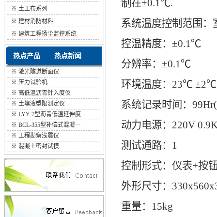
制在±0.1℃.
※
土工布系列
系统温度控制范围：室温
※
建材消防材料
※
建筑工程扬尘监控系统
控温精度：±0.1℃
热点产品
热点新闻
分辨率：±0.1℃
※
激光隧道断面仪
环境温度：23℃ ±2
※
压力试验机
※
高低温沥青针入度仪
系统记录时间：99Hr(
※
土壤液塑限测定仪
※
LYY-7型沥青低温延伸度···
动力电源：220V 0.9
※
BCL-355型补偿式混凝···
※
工程勘察浅震仪
测试通路：1
※
混凝土密封试模
控制形式：仪表+按
外形尺寸：330x560x
重量：15kg