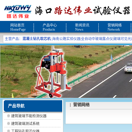
网站首页
产品中心
新闻资讯
营销网络
HomePage
Products
News
Network
主营产品：
混凝土钻孔取芯机
|
海南公路实验仪器
|
全自动中玻璃露点仪
|
玻璃可见光
| 营销网络
产品导航
※
建筑玻璃节能检测仪器
※
建筑玻璃测试系统
※
工程钻孔取芯仪器