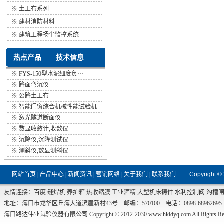
※
土工布系列
※
建材消防材料
※
建筑工程扬尘监控系统
热点产品
技术信息
※
FYS-150型水泥细度负···
※
路面弯沉仪
※
公路土工布
※
智能门窗综合机械性能试验机
※
激光隧道断面仪
※
数显收敛计,收敛仪
※
沉降仪,沉降测试仪
※
测斜仪,数显测斜仪
网站首页
|
产品中心
|
新闻资讯
|
营销网络
|
关于我们
|
联系我们
Copyright ©
友情连接：
百度
缝焊机
养护箱
热收缩膜
工业酒精
大型机床铸件
水利控制阀
沟槽
地址：海口市龙华区丘海大道滨崖新村43号 邮编：570100 电话：0898-68962695 传真：0
海口路达伟业试验仪器有限公司 Copyright © 2012-2030
www.hkldyq.com
All Rights