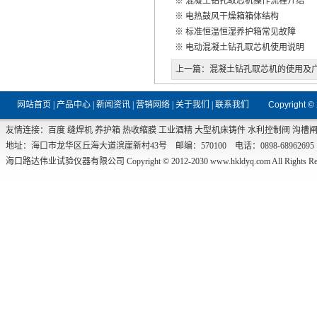
※
混凝土钻孔取芯机操作流程介绍
※
电热鼓风干燥箱箱体结构
※
标准恒温恒湿养护箱常见故障
※
电动混凝土钻孔取芯机使用说明
上一篇：
混凝土钻孔取芯机的使用及
网站首页
|
产品中心
|
新闻资讯
|
营销网络
|
关于我们
|
联系我们
Copyright ©
友情连接：
百度
缝焊机
养护箱
热收缩膜
工业酒精
大型机床铸件
水利控制阀
沟槽
地址：海口市龙华区丘海大道滨崖新村43号 邮编：570100 电话：0898-68962695 传真：0
海口路达伟业试验仪器有限公司 Copyright © 2012-2030
www.hkldyq.com
All Rights