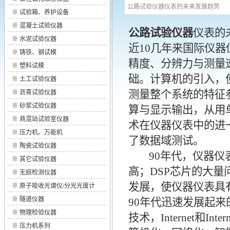
公路试验仪器仪表的未来发展趋势
※
试验箱、养护设备
※
混凝土试验仪器
公路试验仪器
仪表的
※
水泥试验仪器
近10几年来国际仪
※
铸铁、钢试模
精度、分辨力与测量
※
塑料试模
础。计算机的引入，
※
土工试验仪器
测量整个系统的特征
※
沥青试验仪器
※
砂浆试验仪器
算与显示输出，从用
※
商混站试验室仪器
术在仪器仪表中的进
※
压力机、万能机
了数据域测试。
※
陶瓷试验仪器
90年代，仪器仪表
※
其它试验仪器
高；DSP芯片的大
※
无损检测仪器
发展，使仪器仪表具
※
原子吸收光谱仪/分光光度计
※
隧道仪器
90年代迅速发展起
※
物理检验仪器
技术，Internet和
※
压力机系列