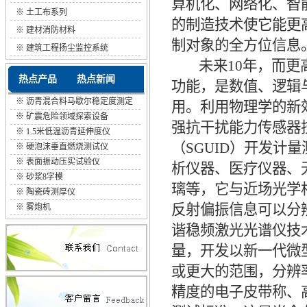
算机化、网络化、智
※
土工布系列
的制造技术使它能更
※
建材消防材料
制对象的全方位信息
※
建筑工程扬尘监控系统
未来10年，而更高
热点产品
热点新闻
功能，是数值、逻辑
※
沥青混合料马歇尔稳定度测定
用。利用物理学的新
···
※
矿震危险领域探索设备
强抗干扰能力传感器
※
1.5米低温沥青延伸度仪
（SGUID）开发
※
硬泡沫垂直燃烧测试仪
※
表面振动压实试验仪
析仪器、医疗仪器、
※
砂浆8字模
璃等，它与近场光学
※
陶瓷砖测厚仪
反射偏振信息可以分
※
雾炮机
谐稳频激光光谱仪技
量，开发以新一代微
或更大的范围，分辨
精度的电子皮带称、