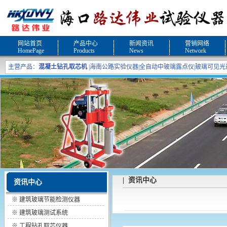
网站首页
产品中心
新闻资讯
营销网络
HomePage
Products
News
Network
主营产品：
混凝土钻孔取芯机
|
海南公路实验仪器
|
全自动中玻璃露点仪
|
玻璃可见光
| 资讯中心
资讯中心
※
建筑玻璃节能检测仪器
※
建筑玻璃测试系统
※
工程钻孔取芯仪器