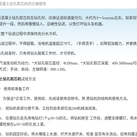
混凝土钻孔取芯机的正确使用
当混凝土钻孔取芯机在钻孔时，应保证进给速度均匀，大约为3～5cm/min左右，如
提升一段，然后再慢慢钻入，忌硬性钻进，以免打坏钻头及机器。
在整个钻进过程中须保持充分水冷却。
钻进过程中，不得超载，当电机温度超过70℃，（手感烫手），应降低加载力，并更
钻孔结束时，只有将钻头脱离工件时，才可停机。
汽油发动机为动力、*大钻孔取芯直径：Φ200mm、*大钻孔取芯深度：400-5000mm(
方式：手动、自动、主轴转速：800-1200。
土钻孔取芯机
试验方法
） 使用前准备工作
 为保证*正常工作，使用前，先阅读使用说明书，熟 悉钻机的结构和使用方法。
 把钻机各部分擦干净、立柱的齿条部位加20#机械油润滑。
 在需钻孔处先用电钻打1个φ19×50的孔，将钻机移至 工作处，调整支撑螺钉，
螺栓按在φ19×50的孔处上紧。
 钻机固定好后，将水嘴接上水源、拧开水源开关、检查 是否有水流出，如有则属