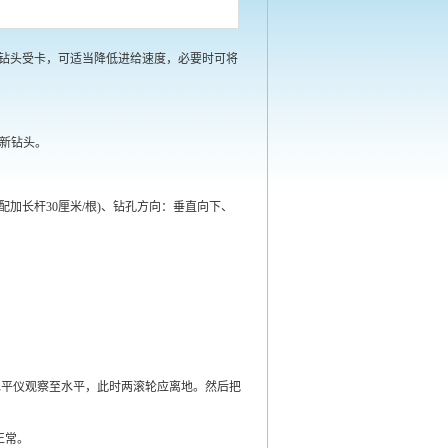
发现钻头受卡，可适当降低进给速度，必要时可将
换新钻头。
可配加长杆30厘米/根)、钻孔方向：垂直向下、
用水平仪观察至水平，此时两滚轮应离地。然后把
正常。