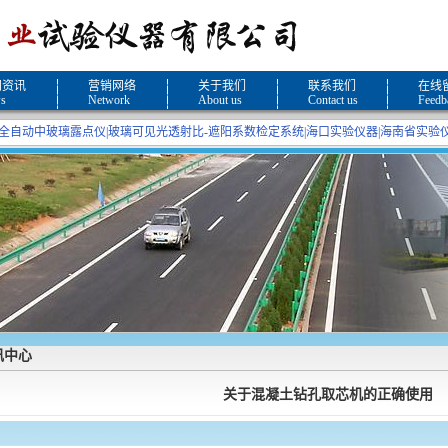
闻资讯
营销网络
关于我们
联系我们
在线
s
Network
About us
Contact us
Feedb
全自动中玻璃露点仪
|
玻璃可见光透射比-遮阳系数检定系统
|
海口实验仪器
|
海南省实验
讯中心
关于混凝土钻孔取芯机的正确使用