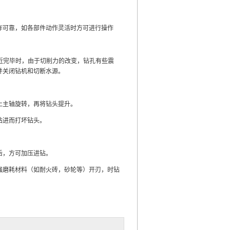
作可靠，如各部件动作灵活时方可进行操作
孔接近完毕时，由于切削力的改变，钻孔有些震
并关闭钻机和切断水源。
止主轴旋转，再将钻头提升。
钻进而打坏钻头。
后，方可加压进钻。
强磨耗材料（如耐火砖，砂轮等）开刃，时钻