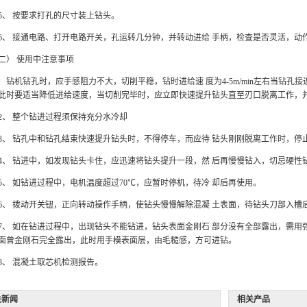
 按要求打孔的尺寸装上钻头。
 接通电路、打开电路开关，孔运转几分钟，并转动进给 手柄，检查是否灵活，动
） 使用中注意事项
 钻机钻孔时，应手感阻力不大，切削平稳，钻时进给速 度为4-5m/min左右当钻
此时要适当降低进给速度，当切削完毕时，应立即快速提升钻头直至刃口脱离工作，
 整个钻进过程须保持充分水冷却
 钻孔中和钻孔结束快速提升钻头时，不得停车，而应待 钻头刚刚脱离工作时，停
 钻进中，如发现钻头卡住，应迅速将钻头提升一段，然 后再慢慢钻入，切忌硬性
 如钻进过程中，电机温度超过70℃，应暂时停机，待冷 却后再使用。
 拨动开关钮，正向转动操作手柄，使钻头慢慢解除混凝 土表面，待钻头刀部入槽
 如在钻进过程中，出现钻头不能钻进，钻头表面金刚石 部分没有全部露出，需用
面曾金刚石完全露出，此时用手模表面层，由毛糙感，方可进钻。
 混凝土取芯机检测报告。
新闻
相关产品