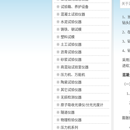
关于
※
试验箱、养护设备
※
混凝土试验仪器
1、
※
水泥试验仪器
钻头
※
铸铁、钢试模
2、
※
塑料试模
3、
※
土工试验仪器
4、
※
沥青试验仪器
※
砂浆试验仪器
采用
进给
※
商混站试验室仪器
※
压力机、万能机
混凝
※
陶瓷试验仪器
（一
※
其它试验仪器
1、
※
无损检测仪器
2、
※
原子吸收光谱仪/分光光度计
3、
※
隧道仪器
膨胀
※
物理检验仪器
4、
※
压力机系列