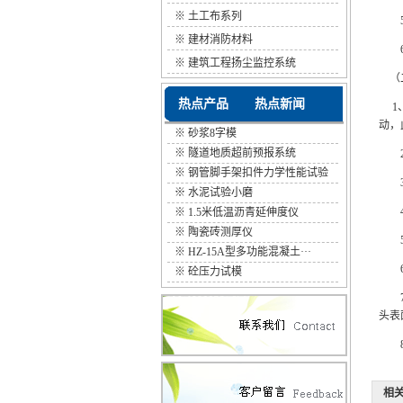
※
土工布系列
5、
※
建材消防材料
6、
※
建筑工程扬尘监控系统
（二
热点产品
热点新闻
1、
动，
※
砂浆8字模
※
隧道地质超前预报系统
2、
※
钢管脚手架扣件力学性能试验
3、
···
※
水泥试验小磨
4、
※
1.5米低温沥青延伸度仪
※
陶瓷砖测厚仪
5、
※
HZ-15A型多功能混凝土···
6、
※
砼压力试模
7、
头表
8、
相关