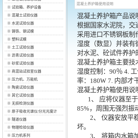
混凝土养护箱使用说明
※
试验箱、养护设备
混凝土养护箱产品说
※
混凝土试验仪器
※
水泥试验仪器
根据国家水泥院，交
※
铸铁、钢试模
采用进口不锈钢板制
※
塑料试模
湿度（数显）并装有
※
土工试验仪器
对水泥、砼试件养护
※
沥青试验仪器
混凝土养护箱主要技术参
※
砂浆试验仪器
湿度控制：90％ 4. 工
※
商混站试验室仪器
率：180W 7. 内部才干
※
压力机、万能机
※
陶瓷试验仪器
混凝土养护箱
使用说
※
其它试验仪器
1、 应将仪器至于
※
无损检测仪器
85%，周围无强烈
※
原子吸收光谱仪/分光光度计
2、 仪器安放平稳
※
隧道仪器
坏。
※
物理检验仪器
3、 将箱内水箱加
※
压力机系列