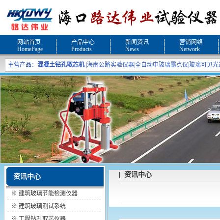
网站首页
产品中心
新闻资讯
营销网络
HomePage
Products
News
Network
主营产品：
混凝土钻孔取芯机
|
海南公路实验仪器
|
全自动中玻璃露点仪
|
玻璃可见光
| 资讯中心
资讯中心
※
建筑玻璃节能检测仪器
※
建筑玻璃测试系统
※
工程钻孔取芯仪器