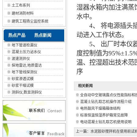
※
土工布系列
湿器水箱内加注满蒸
※
建材消防材料
水中。
※
建筑工程扬尘监控系统
4、 将电源插头插
动进入工作状态。
热点产品
热点新闻
5、 出厂时本仪器已
※
地下管道检漏仪
度控制值为95%±1
※
混凝土压力泌水仪
※
波速测井仪
温、控湿超出技术范
※
探地雷达,地质雷达
序
※
地下管线探测仪
※
砂浆渗透试模
※
砂浆干缩试模
相关新闻
※
测斜仪,数显测斜仪
※
全自动中空玻璃露点仪性能指标和
※
混凝土钻孔取芯机操作流程介绍
※
电热鼓风干燥箱箱体结构
※
标准恒温恒湿养护箱常见故障
※
电动混凝土钻孔取芯机使用说明
上一篇：
水泥胶砂搅拌机在使用前试