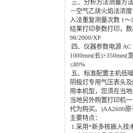
三、分析方法测量方法
－空气乙炔火焰法浓度
入法重复测量次数 1
结果打印参数打印，数据
98/2000/XP
四、仪器参数电源 AC 220
1000mm(长)×350m
≤80%
五、标准配置主机低噪
阴极灯专用气压表头及
用本机型，您须在当地
当地另外购置打印机一
代为购买。)AA2600
主要特点：
1.采用*新多核嵌入