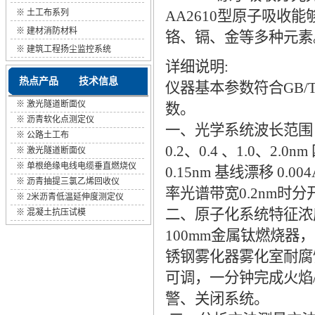
※
土工布系列
AA2610型原子吸收
※
建材消防材料
铬、镉、金等多种元素
※
建筑工程扬尘监控系统
详细说明:
热点产品
技术信息
仪器基本参数符合GB/
※
激光隧道断面仪
数。
※
沥青软化点测定仪
一、光学系统波长范围 
※
公路土工布
0.2、0.4 、1.0、2
※
激光隧道断面仪
※
单根绝缘电线电缆垂直燃烧仪
0.15nm 基线漂移 0
※
沥青抽提三氯乙烯回收仪
率光谱带宽0.2nm时分开锰
※
2米沥青低温延伸度测定仪
二、原子化系统特征浓度( Cu )
※
混凝土抗压试模
100mm金属钛燃烧器
锈钢雾化器雾化室耐腐
可调，一分钟完成火焰
警、关闭系统。