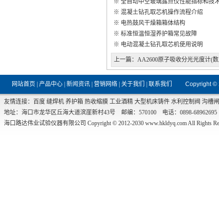
※
全自动中空玻璃露点仪性能指标和技
※
混凝土钻孔取芯机操作流程介绍
※
电热鼓风干燥箱箱体结构
※
标准恒温恒湿养护箱常见故障
※
电动混凝土钻孔取芯机使用说明
上一篇：
AA2600原子吸收分光光度计(数
网站首页
|
产品中心
|
新闻资讯
|
营销网络
|
关于我们
|
联系我们
Copyright ©
友情连接：
百度
缝焊机
养护箱
热收缩膜
工业酒精
大型机床铸件
水利控制阀
沟槽
地址：海口市龙华区丘海大道滨崖新村43号 邮编：570100 电话：0898-68962695 传真：0
海口路达伟业试验仪器有限公司 Copyright © 2012-2030
www.hkldyq.com
All Rights