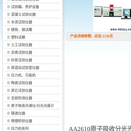
※
试验箱、养护设备
※
混凝土试验仪器
※
水泥试验仪器
※
铸铁、钢试模
产品详细参数: 点击:1336次
※
塑料试模
※
土工试验仪器
※
沥青试验仪器
※
砂浆试验仪器
※
商混站试验室仪器
※
压力机、万能机
※
陶瓷试验仪器
※
其它试验仪器
※
无损检测仪器
※
原子吸收光谱仪/分光光度计
※
隧道仪器
※
物理检验仪器
AA2610原子吸收分光
※
压力机系列