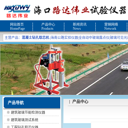
网站首页
产品中心
新闻资讯
营销网络
HomePage
Products
News
Network
主营产品：
混凝土钻孔取芯机
|
海南公路实验仪器
|
全自动中玻璃露点仪
|
玻璃可见光
| 产品中心
产品导航
※
建筑玻璃节能检测仪器
※
建筑玻璃测试系统
※
工程钻孔取芯仪器