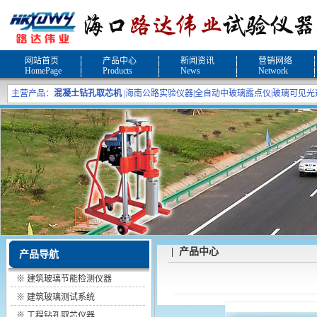
网站首页
产品中心
新闻资讯
营销网络
HomePage
Products
News
Network
主营产品：
混凝土钻孔取芯机
|
海南公路实验仪器
|
全自动中玻璃露点仪
|
玻璃可见光
| 产品中心
产品导航
※
建筑玻璃节能检测仪器
※
建筑玻璃测试系统
※
工程钻孔取芯仪器