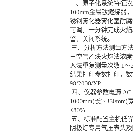
二、原子化系统特征浓度( Cu )
100mm金属钛燃烧器
锈钢雾化器雾化室耐腐
可调，一分钟完成火焰
警、关闭系统。
三、分析方法测量方法
－空气乙炔火焰法浓度
入法重复测量次数 1
结果打印参数打印，数据
98/2000/XP
四、仪器参数电源 AC 220
1000mm(长)×350m
≤80%
五、标准配置主机低噪
阴极灯专用气压表头及