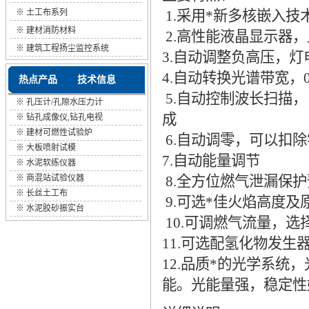
※
土工布系列
1.采用*新多核嵌入
※
建材消防材料
2.高性能液晶显示器
※
建筑工程扬尘监控系统
3.自动调整负高压，灯
4.自动转换光谱带宽，0.2
热点产品
技术信息
5.自动控制波长扫描
※
孔压计/孔隙水压力计
成
※
钻孔成像仪,钻孔电视
※
建材可燃性试验炉
6.自动调零，可以扣
※
大板喷射试模
7.自动能量调节
※
水泥软练仪器
※
商混站试验仪器
8.全方位燃气泄漏保
※
长丝土工布
9.可选*佳火焰高度
※
水泥胶砂振实台
10.可调燃气流量，选
11.可选配氢化物发生
12.品质*的光学系
能。光能量强，稳定性