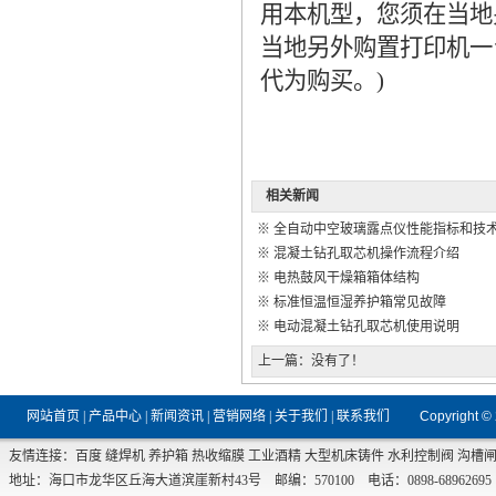
用本机型，您须在当地
当地另外购置打印机一
代为购买。)
相关新闻
※
全自动中空玻璃露点仪性能指标和技
※
混凝土钻孔取芯机操作流程介绍
※
电热鼓风干燥箱箱体结构
※
标准恒温恒湿养护箱常见故障
※
电动混凝土钻孔取芯机使用说明
上一篇：没有了！
网站首页
|
产品中心
|
新闻资讯
|
营销网络
|
关于我们
|
联系我们
Copyright ©
友情连接：
百度
缝焊机
养护箱
热收缩膜
工业酒精
大型机床铸件
水利控制阀
沟槽
地址：海口市龙华区丘海大道滨崖新村43号 邮编：570100 电话：0898-68962695 传真：0