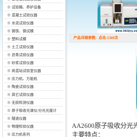
※
试验箱、养护设备
※
混凝土试验仪器
※
水泥试验仪器
※
铸铁、钢试模
产品详细参数: 点击:1369次
※
塑料试模
※
土工试验仪器
※
沥青试验仪器
※
砂浆试验仪器
※
商混站试验室仪器
※
压力机、万能机
※
陶瓷试验仪器
※
其它试验仪器
※
无损检测仪器
※
原子吸收光谱仪/分光光度计
※
隧道仪器
AA2600原子吸收分光
※
物理检验仪器
主要特点：
※
压力机系列