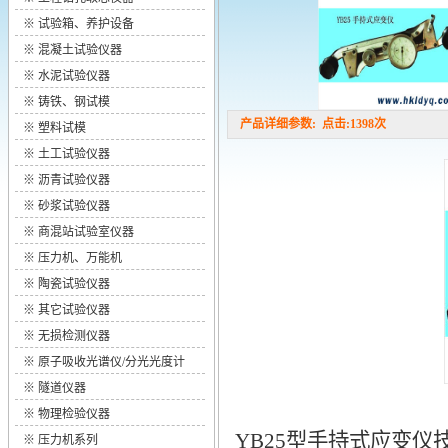
※
试验箱、养护设备
※
混凝土试验仪器
※
水泥试验仪器
※
铸铁、钢试模
产品详细参数: 点击:1398次
※
塑料试模
※
土工试验仪器
※
沥青试验仪器
※
砂浆试验仪器
※
商混站试验室仪器
※
压力机、万能机
※
陶瓷试验仪器
※
其它试验仪器
※
无损检测仪器
※
原子吸收光谱仪/分光光度计
※
隧道仪器
※
物理检验仪器
YB25型手持式应变仪
※
压力机系列