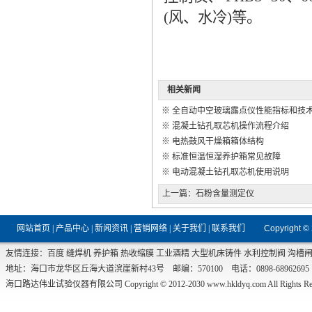
(风、水冷)等。
相关新闻
※
全自动中空玻璃露点仪性能指标和技
※
混凝土钻孔取芯机操作流程介绍
※
电热鼓风干燥箱箱体结构
※
标准恒温恒湿养护箱常见故障
※
电动混凝土钻孔取芯机使用说明
上一篇：
石粉含量测定仪
网站首页
|
产品中心
|
新闻资讯
|
营销网络
|
关于我们
|
联系我们
Copyright ©
友情连接：
百度
缝焊机
养护箱
热收缩膜
工业酒精
大型机床铸件
水利控制阀
沟槽
地址：海口市龙华区丘海大道滨崖新村43号 邮编：570100 电话：0898-68962695 传真：0
海口路达伟业试验仪器有限公司 Copyright © 2012-2030
www.hkldyq.com
All Rights