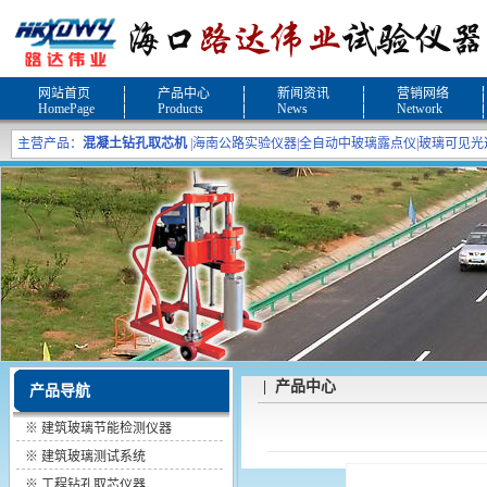
网站首页
产品中心
新闻资讯
营销网络
HomePage
Products
News
Network
主营产品：
混凝土钻孔取芯机
|
海南公路实验仪器
|
全自动中玻璃露点仪
|
玻璃可见光
| 产品中心
产品导航
※
建筑玻璃节能检测仪器
※
建筑玻璃测试系统
※
工程钻孔取芯仪器