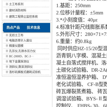
※
土工布系列
1.基距：250mm
※
建材消防材料
2.位移计量程：±5mm
※
建筑工程扬尘监控系统
3.*小刻度值：40με
4.标准针距尺线膨胀系数α1
热点产品
技术信息
5.外形尺寸：280×71×7
※
无纺土工布
6.重量：约0.8kg
※
电脑沥青针入度仪
※
稠度仪圆模
同时供应HZ-15/2
※
孔压仪,孔隙水压力仪
沥青铜八字模、混凝土
※
BC-2000D、BC-3···
※
地下金属探测仪
凝土自落式搅拌机、洛
※
测斜仪,数显测斜仪
土碳化试验箱、DR-2A(B
※
洛杉矶搁板式磨耗试验机
准恒温恒湿养护箱、 DW-
老化试验箱、 CF-B
砖瓦爆裂蒸煮箱、 砖瓦泛霜
调湿试验箱、BYS-Ⅱ
控制仪、 FHBS- 30