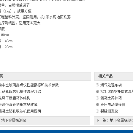
作简单，自动增益调节
轻（1kg），携带方便
BS工程塑料外壳，坚固耐用，抗1米水泥地面跌落
水的探测线圈，适用范围更大
深度
80cm
：40cm
盖：20cm
闻
相关产品
动中空玻璃露点仪性能指标和技术参数
※
烟气处理布袋
土钻孔取芯机操作流程介绍
※
BCL-355型补偿式
鼓风干燥箱箱体结构
※
混凝土养护箱
恒温恒湿养护箱常见故障
※
液压电动脱模器
混凝土钻孔取芯机使用说明
※
裂缝测宽仪
：
地下金属探测仪
下一篇：
地下金属探测