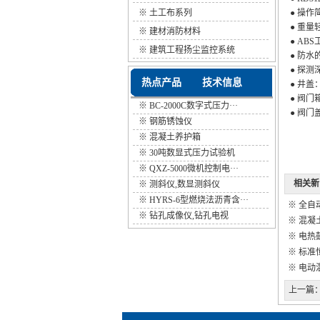
※
土工布系列
● 操
● 重量
※
建材消防材料
● A
※
建筑工程扬尘监控系统
● 防
● 探测
热点产品
技术信息
● 井盖：
● 阀门箱
※
BC-2000C数字式压力···
● 阀门
※
钢筋锈蚀仪
※
混凝土养护箱
※
30吨数显式压力试验机
※
QXZ-5000微机控制电···
相关新
※
测斜仪,数显测斜仪
※
HYRS-6型燃烧法沥青含···
※
全自
※
钻孔成像仪,钻孔电视
※
混凝
※
电热
※
标准
※
电动
上一篇