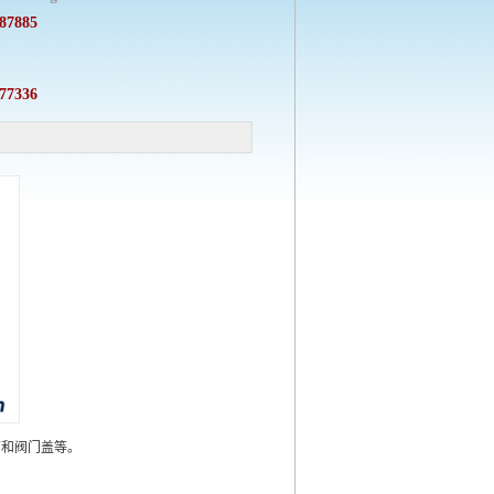
87885
77336
箱和阀门盖等。