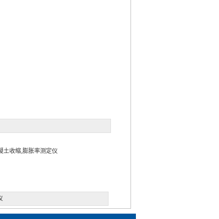
混凝土收缩,膨胀率测定仪
仪