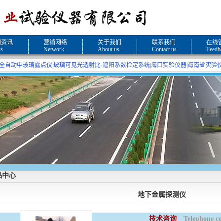
闻资讯
营销网络
关于我们
联系我们
在线
s
Network
About us
Contact us
Feedb
全自动中玻璃露点仪
|
玻璃可见光透射比-遮阳系数检定系统
|
海口实验仪器
|
海南省实验
品中心
地下金属探测仪
技术咨询
Telephone c