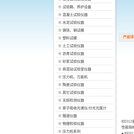
※
试验箱、养护设备
※
混凝土试验仪器
※
水泥试验仪器
※
铸铁、钢试模
产品详细参
※
塑料试模
※
土工试验仪器
※
沥青试验仪器
※
砂浆试验仪器
※
商混站试验室仪器
※
压力机、万能机
※
陶瓷试验仪器
※
其它试验仪器
※
无损检测仪器
※
原子吸收光谱仪/分光光度计
※
隧道仪器
RD3
※
物理检验仪器
性能指标
※
压力机系列
● RD