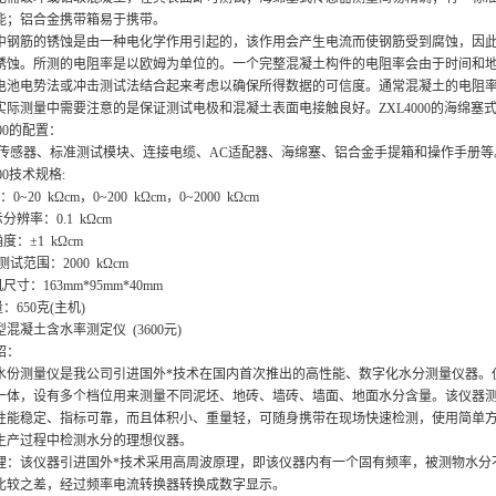
能；铝合金携带箱易于携带。
中钢筋的锈蚀是由一种电化学作用引起的，该作用会产生电流而使钢筋受到腐蚀，因
锈蚀。所测的电阻率是以欧姆为单位的。一个完整混凝土构件的电阻率会由于时间和
电池电势法或冲击测试法结合起来考虑以确保所得数据的可信度。通常混凝土的电阻
实际测量中需要注意的是保证测试电极和混凝土表面电接触良好。ZXL4000的海绵塞
000的配置：
ner传感器、标准测试模块、连接电缆、AC适配器、海绵塞、铝合金手提箱和操作手册等
00技术规格:
0~20 kΩcm，0~200 kΩcm，0~2000 kΩcm
分辨率：0.1 kΩcm
度：±1 kΩcm
测试范围：2000 kΩcm
尺寸：163mm*95mm*40mm
：650克(主机)
3型混凝土含水率测定仪 (3600元)
绍：
水份测量仪是我公司引进国外*技术在国内首次推出的高性能、数字化水分测量仪器。
一体，设有多个档位用来测量不同泥坯、地砖、墙砖、墙面、地面水分含量。该仪器
性能稳定、指标可靠，而且体积小、重量轻，可随身携带在现场快速检测，使用简单
生产过程中检测水分的理想仪器。
理：该仪器引进国外*技术采用高周波原理，即该仪器内有一个固有频率，被测物水分
比较之差，经过频率电流转换器转换成数字显示。