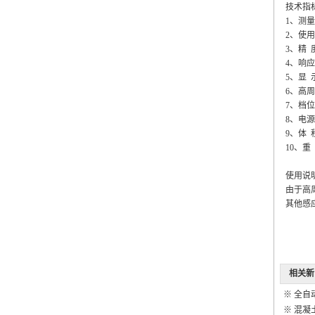
技术指
1、测
2、使用
3、
4、响
5、显
6、高周
7、
8、电源
9、体 
10、重
使用说
由于高
其他感
相关新
※
全自
※
混凝