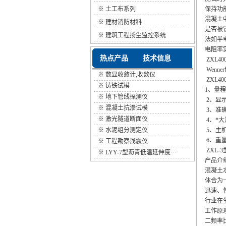
※
土工布系列
保持功
混凝土
※
建材消防材料
是否被
※
建筑工程扬尘监控系统
法如半
电阻率
热点产品
技术信息
ZXL4
Wen
※
数显收敛计,收敛仪
ZXL40
※
铸铁试模
1、量程：
※
地下管线探测仪
2、显示
※
混凝土抗渗试模
3、准确
※
激光隧道断面仪
4、*大
※
水泥组分测定仪
5、主机
6、重量
※
工程勘察浅震仪
ZXL-
※
LYY-7型沥青低温延伸度···
产品介
混凝土
体合为
迅速、
行业在
工作原
二频率