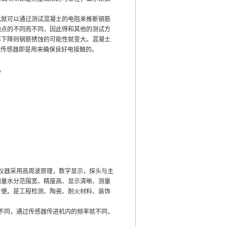
此就可以通过测试混凝土的电阻来推断钢筋
地点的不同而不同，因此得和其他的测试方
率下降则钢筋锈蚀的可能性就变大。混凝土
式传感器即是用来确保良好电接触的。
。
仪器采用高周波原理，数字显示，探头与主
测量水分范围宽、精度高、显示清晰、测量
方便。是工程检测、陶瓷、耐火材料、装饰
不同，通过传感器传进机内的频率就不同，