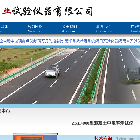
闻资讯
营销网络
关于我们
联系我们
在线
s
Network
About us
Contact us
Feedb
全自动中玻璃露点仪
|
玻璃可见光透射比-遮阳系数检定系统
|
海口实验仪器
|
海南省实验
品中心
ZXL4000型混凝土电阻率测试仪
技术咨询
Telephone c