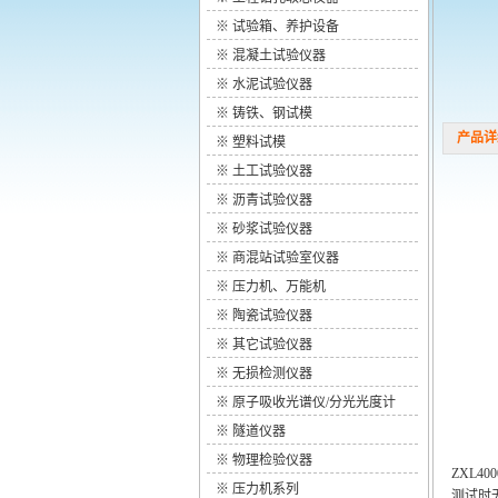
※
试验箱、养护设备
※
混凝土试验仪器
※
水泥试验仪器
※
铸铁、钢试模
产品详细参
※
塑料试模
※
土工试验仪器
※
沥青试验仪器
※
砂浆试验仪器
※
商混站试验室仪器
※
压力机、万能机
※
陶瓷试验仪器
※
其它试验仪器
※
无损检测仪器
※
原子吸收光谱仪/分光光度计
※
隧道仪器
※
物理检验仪器
ZXL
※
压力机系列
测试时