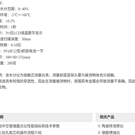
标：
量水分范围：0~40%
环境：-5℃～+60℃
精 度：±0.2%
应时间：1秒
 示：3½位LCD液晶数字显示
波扫描深度：50mm
档位转换：0-10位
：9V(6F22型)积层电池一节
积：160×60×27(mm)
 量：200克
明：该水分仪为接触式测量仪表，测量前提是探头要与被测物体充分接触。
周波具有较强的穿透性，因此在测量被测物时，周围若有金属会导致测量不准确。因
应物。
闻
相关产品
动中空玻璃露点仪性能指标和技术参数
※
陶瓷砖测厚仪
土钻孔取芯机操作流程介绍
※
钢筋锈蚀仪