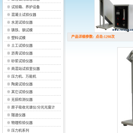
※
试验箱、养护设备
※
混凝土试验仪器
※
水泥试验仪器
※
铸铁、钢试模
产品详细参数: 点击:1298次
※
塑料试模
※
土工试验仪器
※
沥青试验仪器
※
砂浆试验仪器
※
商混站试验室仪器
※
压力机、万能机
※
陶瓷试验仪器
※
其它试验仪器
※
无损检测仪器
※
原子吸收光谱仪/分光光度计
※
隧道仪器
※
物理检验仪器
※
压力机系列