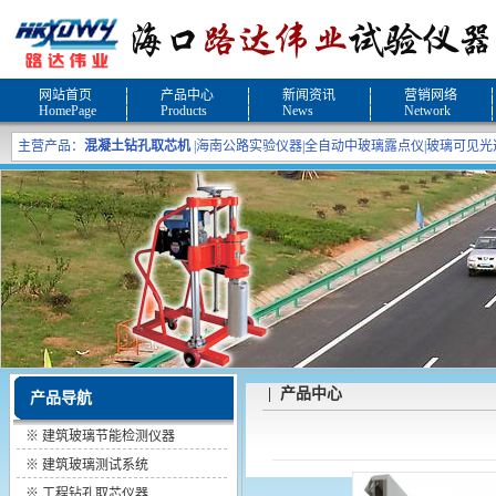
网站首页
产品中心
新闻资讯
营销网络
HomePage
Products
News
Network
主营产品：
混凝土钻孔取芯机
|
海南公路实验仪器
|
全自动中玻璃露点仪
|
玻璃可见光
| 产品中心
产品导航
※
建筑玻璃节能检测仪器
※
建筑玻璃测试系统
※
工程钻孔取芯仪器