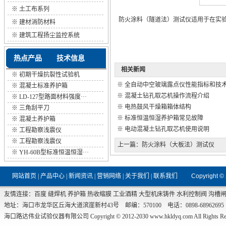
※
土工布系列
防火涂料（隧道法）测试仪适用于在实
※
建材消防材料
※
建筑工程扬尘监控系统
热点产品
技术信息
相关新闻
※
初期干燥抗裂性试验机
※
全自动中空玻璃露点仪性能指标和技
※
混凝土标准养护箱
※
混凝土钻孔取芯机操作流程介绍
※
LD-127型路面材料强度···
※
电热鼓风干燥箱箱体结构
※
三角刮平刀
※
标准恒温恒湿养护箱常见故障
※
混凝土养护箱
※
电动混凝土钻孔取芯机使用说明
※
工程勘察浅震仪
※
工程勘察浅震仪
上一篇：
防火涂料（大板法）测试仪
※
YH-60B型标准恒温恒湿···
网站首页
|
产品中心
|
新闻资讯
|
营销网络
|
关于我们
|
联系我们
Copyright ©
友情连接：
百度
缝焊机
养护箱
热收缩膜
工业酒精
大型机床铸件
水利控制阀
沟槽
地址：海口市龙华区丘海大道滨崖新村43号 邮编：570100 电话：0898-68962695 传真：0
海口路达伟业试验仪器有限公司 Copyright © 2012-2030
www.hkldyq.com
All Rights